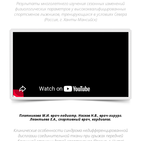
Результаты многолетнего изучения сезонных изменений
физиологических параметров у высококвалифицированных
спортсменов лыжников, тренирующихся в условиях Севера
(Россия, г. Ханты-Мансийск)
Плотникова М.И. врач-педиатр. Носков Н.В., врач-хирург.
Леонтьева Е.А., спортивный врач, кардиолог.
Клинические особенности синдрома недифференцированной
дисплазии соединительной ткани при грыжах передней