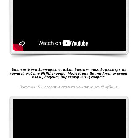
Иванова Неля Викторовна, к.б.н., доцент, зам. директора по
научной работе РНПЦ спорта. Малёваная Ирина Анатольевна,
к.м.н., доцент, директор РНПЦ спорта.
Витамин D и спорт: о сколько нам открытий чудных.