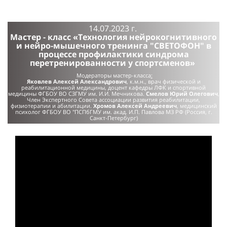
14.07.2023 г.
Мастер - класс «Технология нейрокогнитивного
и нейро-мышечного тренинга "СВЕТОФОН" в
процессе профилактики синдрома
перетренированности у спортсменов»
Модераторы мастер-класса
:
Яковлев Алексей Александрович
, к.м.н., врач физической и
реабилитационной медицины, доцент кафедры ЛФК и спортивной
медицины ФГБОУ ВО СЗГМУ им. И.И. Мечникова.
Смелов Юрий Олегович
,
Член Экспертного Совета ассоциации развития реабилитации,
физиотерапии и абилитации.
Хромов Алексей Андреевич
, медицинский
психолог ФГБОУ ВО "ПСПбГМУ им. акад. И.П. Павлова МЗ РФ (Россия, г.
Санкт-Петербург)