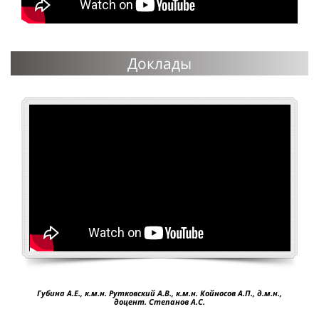
Доклады
Губина А.Е., к.м.н. Рутковский А.В., к.м.н. Койносов А.П., д.м.н.,
доцент. Степанов А.С.