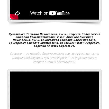
Лукьяненко Татьяна Николаевна, к.м.н., доцент. Забаровский
Виталий Константинович, к.м.н. Анацкая Людмила
Николаевна, к.м.н. Свинковская Татьяна Владимировна.
Григорович Татьяна Викторовна. Кривошеин Иван Игоревич.
Сорокин Алексей Сергеевич.
Современные методы диагностики в оценке эффективности
мануальной терапии при вертеброгенных дорсопатиях в
спорте высших достижений