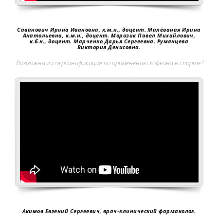
Саванович Ирина Ивановна, к.м.н., доцент. Малёваная Ирина
Анатольевна, к.м.н., доцент. Морозик Павел Михайлович,
к.б.н., доцент. Марченко Дарья Сергеевна. Румянцева
Виктория Денисовна.
Возможна ли персонификация по применению кофеина в спорте?
Акимов Евгений Сергеевич, врач-клинический фармаколог.