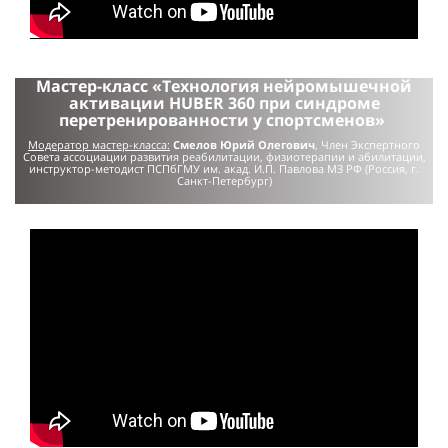
Мастер-класс «Технология нейромышечной
активации HUBER 360 при синдроме
перетренированности у спортсменов»
Модератор мастер-класса:
Смелов Юрий Олегович
,
Член Экспертного
Совета ассоциации развития реабилитации, физиотерапии и абилитации
,
инструктор-методист ПСПбГМУ им.
акад. И.П. Павлова МЗ РФ (Россия, г.
Санкт-Петербург)