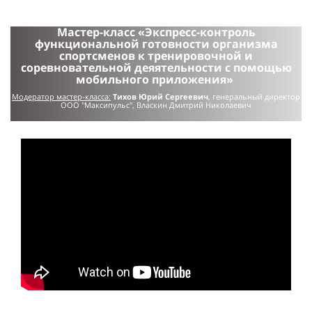
Мастер-класс «Экспресс-контроль
функциональной готовности организма
спортсменов к тренировочной и
соревновательной деяятельности с помощью
мобильного приложения»
Модератор мастер-класса:
Тихов Юрий Сергеевич
, генеральный директор
ООО "Максипульс", Власкин Дмитрий Николаевич